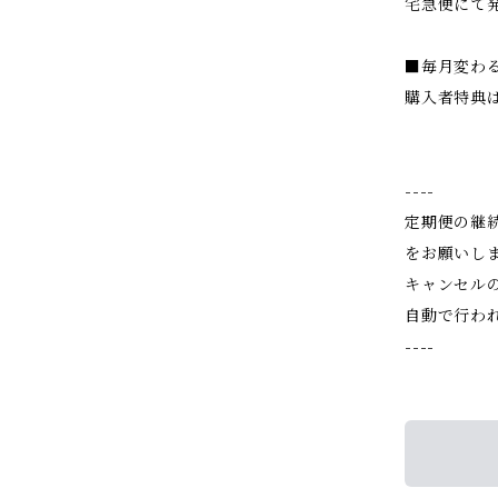
宅急便にて
■毎月変わる
購入者特典
----
定期便の継
をお願いし
キャンセル
自動で行わ
----