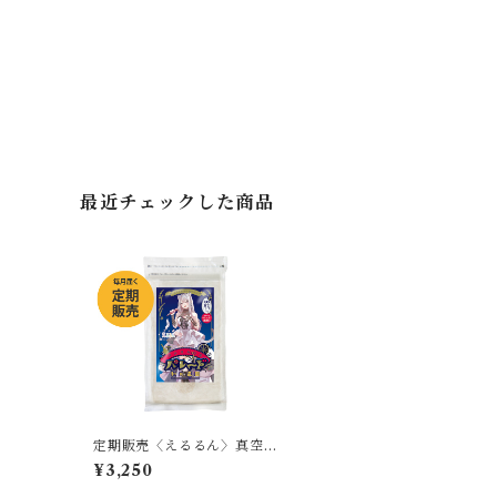
最近チェックした商品
定期販売〈えるるん〉真空
パック米 パレード
¥3,250