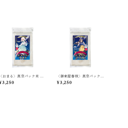
〈おまる〉真空パック米 パ
〈御来屋春秋〉真空パック
レード
米 パレード
¥3,250
¥3,250