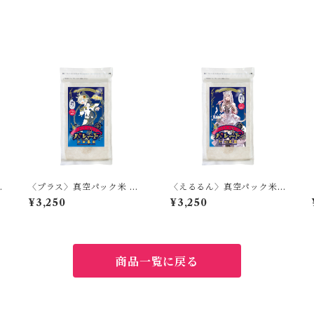
〈プラス〉真空パック米 パ
〈えるるん〉真空パック米
レード
パレード
¥3,250
¥3,250
商品一覧に戻る