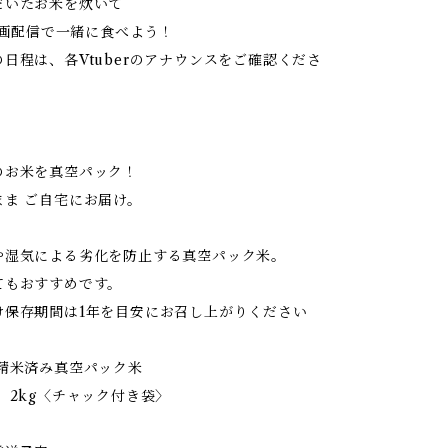
だいたお米を炊いて
の企画配信で一緒に食べよう！
日程は、各Vtuberのアナウンスをご確認くださ
のお米を真空パック！
まま ご自宅にお届け。
や湿気による劣化を防止する真空パック米。
てもおすすめです。
け保存期間は1年を目安にお召し上がりください
 精米済み真空パック米
 2kg〈チャック付き袋〉