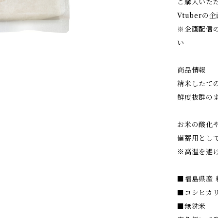
ご購入いた
Vtuber
※企画配信の
い
商品情報
精米したて
鮮度抜群の
お米の酸化
備蓄用とし
※高温を避
■福島県産
■コシヒカリ
■無洗米