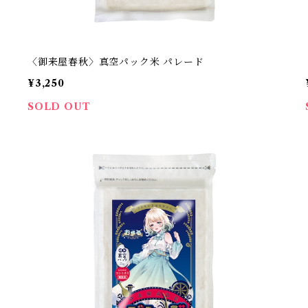
〈御来屋春秋〉真空パック米 パレード
¥3,250
SOLD OUT