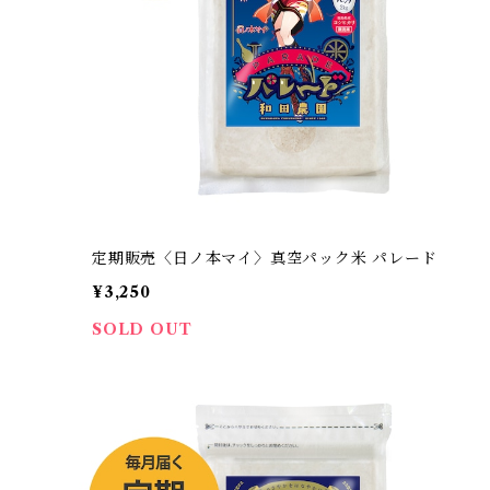
定期販売〈日ノ本マイ〉真空パック米 パレード
¥3,250
SOLD OUT