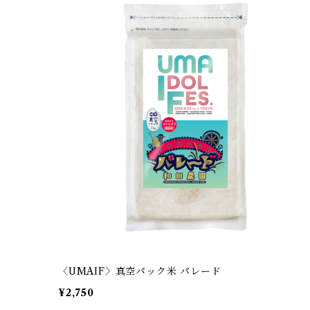
〈UMAIF〉真空パック米 パレード
¥2,750