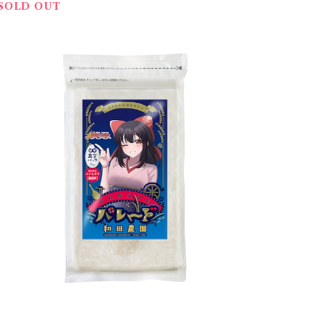
SOLD OUT