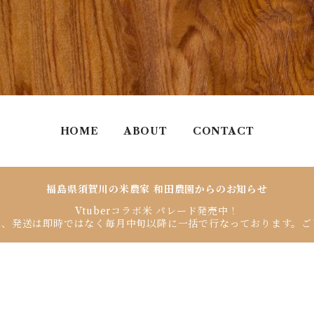
HOME
ABOUT
CONTACT
福島県須賀川の米農家 和田農園からのお知らせ
Vtuberコラボ米 パレード発売中！
め、発送は即時ではなく毎月中旬以降に一括で行なっております。ご