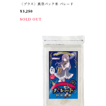
〈プラス〉真空パック米 パレード
¥3,250
SOLD OUT