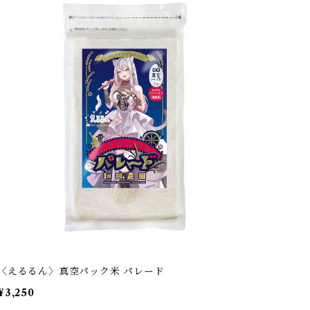
〈えるるん〉真空パック米 パレード
¥3,250