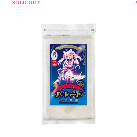
SOLD OUT